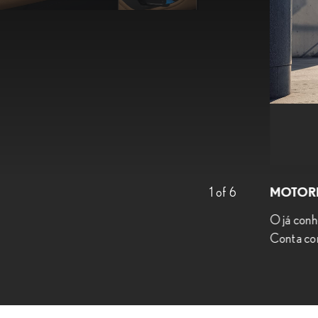
MOTORI
1
of
6
O já conh
Conta com