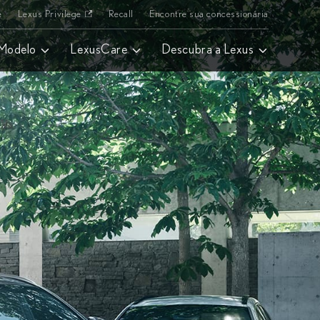
e
Lexus Privilege
Recall
Encontre sua concessionária
 Modelo
LexusCare
Descubra a Lexus