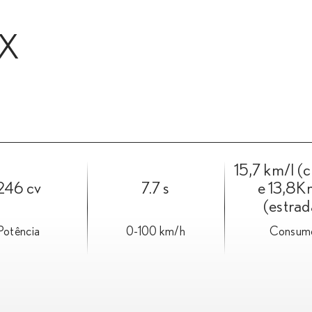
NX
15,7 km/l (
246 cv
7.7 s
e 13,8K
(estrad
Potência
0-100 km/h
Consum