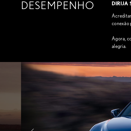
DESEMPENHO
DIRIJA
LEXUS ES 202
Acreditam
conexão p
Com tranquilidade melhorada, acabamento de alto pad
desempenho de condução, o novo Lexus ES está pron
Agora, co
alegria.