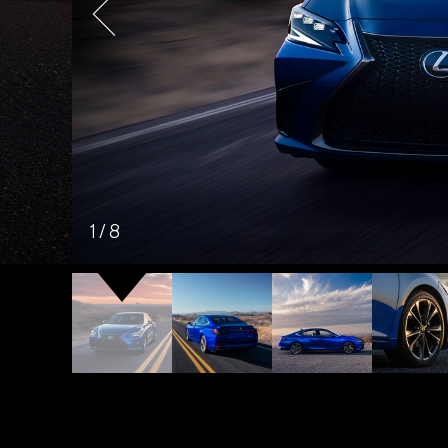
1
/
8